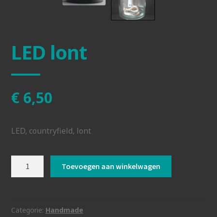
LED lont
€
6,50
LED, countryfield, lont
LED
Toevoegen aan winkelwagen
lont
aantal
Categorie:
Handmade