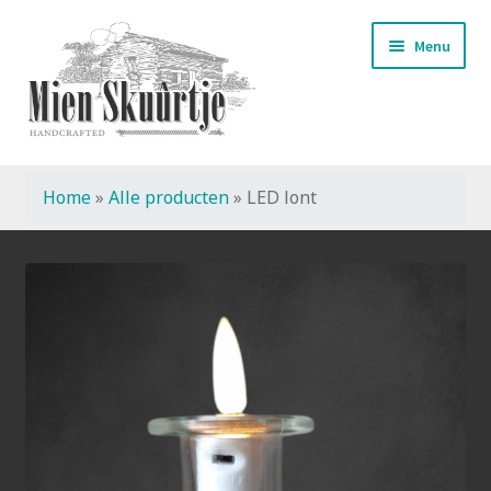
Ga
Ga
Menu
door
naar
naar
de
navigatie
inhoud
Home
»
Alle producten
»
LED lont
Start
Handmade