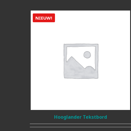
NIEUW!
Hooglander Tekstbord