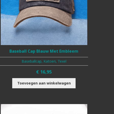
Baseball Cap Blauw Met Embleem
Baseballcap, Katoen, Texel
€
16,95
Toevoegen aan winkelwagen