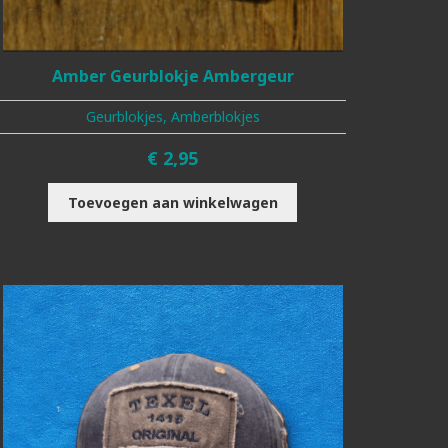
Amber Geurblokje Ambergeur
Geurblokjes, Amberblokjes
€
2,95
Toevoegen aan winkelwagen