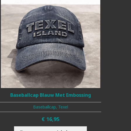
Baseballcap Blauw Met Embossing
Baseballcap, Texel
€
16,95