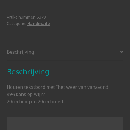
kans
op
wijn
Artikelnummer:
6379
Categorie:
Handmade
aantal
Beschrijving
Beschrijving
Houten tekstbord met “het weer van vanavond
99%kans op wijn”
20cm hoog en 20cm breed.