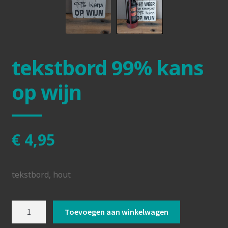
tekstbord 99% kans
op wijn
€
4,95
tekstbord, hout
tekstbord
Toevoegen aan winkelwagen
99%