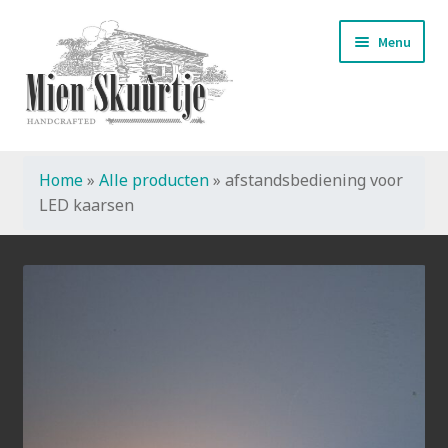
Ga
Ga
Menu
door
naar
naar
de
navigatie
inhoud
Home
»
Alle producten
»
afstandsbediening voor
Start
LED kaarsen
Handmade