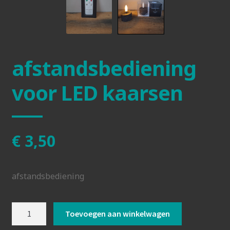
afstandsbediening
voor LED kaarsen
€
3,50
afstandsbediening
afstandsbediening
Toevoegen aan winkelwagen
voor