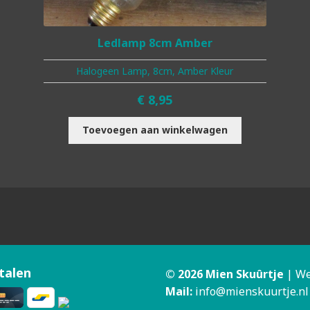
Ledlamp 8cm Amber
Halogeen Lamp, 8cm, Amber Kleur
€
8,95
Toevoegen aan winkelwagen
talen
© 2026 Mien Skuûrtje
| We
Mail:
info@mienskuurtje.nl