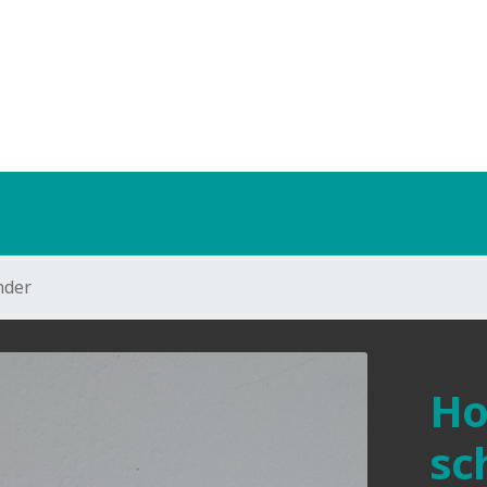
nder
Ho
sc