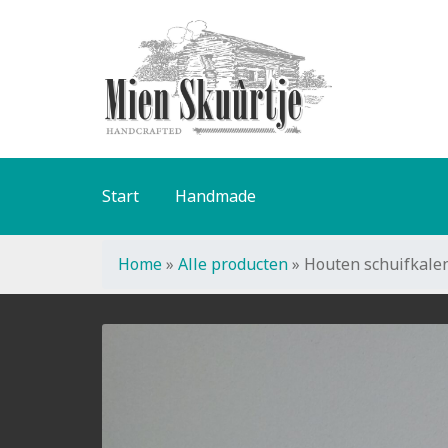
Ga
Ga
door
naar
naar
de
navigatie
inhoud
Start
Handmade
Home
»
Alle producten
»
Houten schuifkale