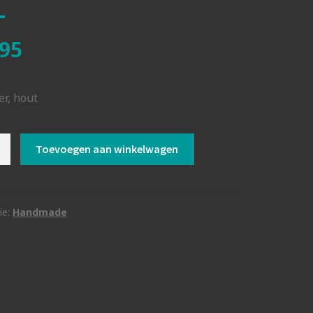
95
er, hout
n
Toevoegen aan winkelwagen
kalender
ie:
Handmade