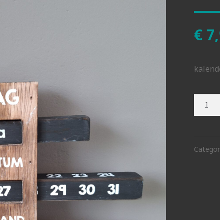
€
7,
kalend
Houte
schuif
aantal
Categor