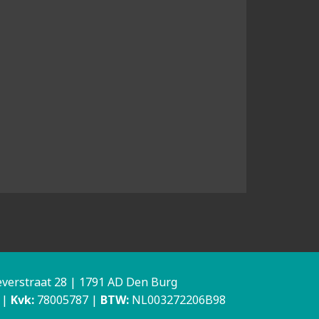
verstraat 28 | 1791 AD Den Burg
|
Kvk:
78005787 |
BTW:
NL003272206B98