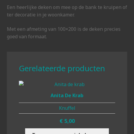
Een heerlijke deken om mee op de bank te kruipen of
ter decoratie in je woonkamer.
Met een afmeting van 100×200 is de deken precies
goed van formaat.
Gerelateerde producten
Anita De Krab
Knuffel
€
5,00