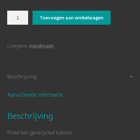
Plaid
Toevoegen aan winkelwagen
groen
aantal
Categorie:
Handmade
Beschrijving
Aanvullende informatie
Beschrijving
Plaid van gerecycled katoen