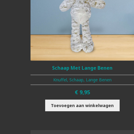
Schaap Met Lange Benen
Knuffel, Schaap, Lange Benen
€
9,95
Toevoegen aan winkelwagen