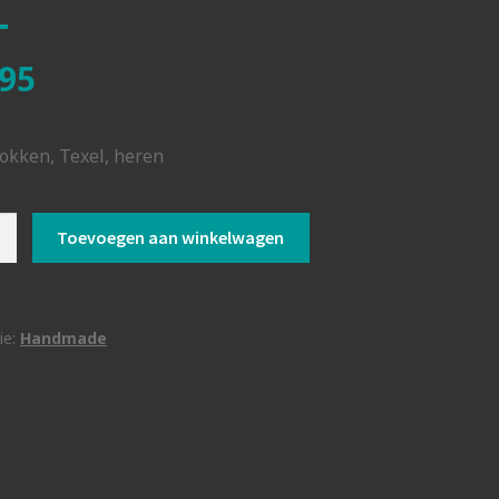
95
kken, Texel, heren
Toevoegen aan winkelwagen
zwart
ie:
Handmade