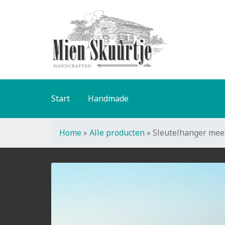
Ga
Ga
door
naar
naar
de
navigatie
inhoud
Start
Handmade
Home
»
Alle producten
»
Sleutelhanger mee