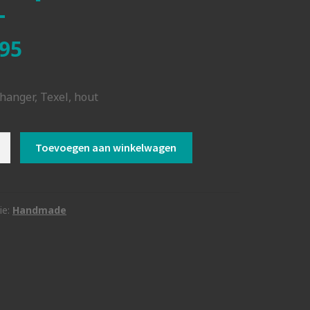
95
hanger, Texel, hout
lhanger
Toevoegen aan winkelwagen
al
ie:
Handmade