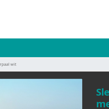
rpaal wit
Sl
me