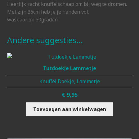
Heerlijk zacht knuffelschaap om bij weg te dromen.
Met zijn 36cm heb je je handen vol.
wasbaar op 30graden
Andere suggesties…
Tutdoekje Lammetje
Knuffel Doekje, Lammetje
€
9,95
Toevoegen aan winkelwagen