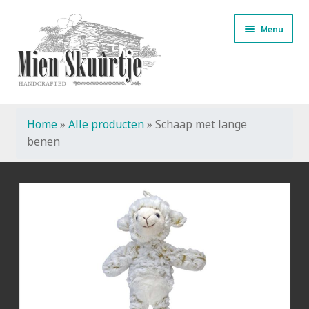
Ga
Ga
Menu
door
naar
naar
de
navigatie
inhoud
Home
»
Alle producten
»
Schaap met lange
Start
benen
Handmade