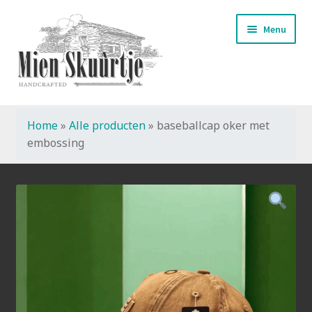
Ga
Ga
Menu
door
naar
naar
de
navigatie
inhoud
Home
»
Alle producten
»
baseballcap oker met
Start
embossing
Handmade