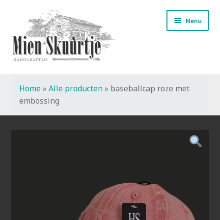
Ga
Ga
Menu
door
naar
naar
de
navigatie
inhoud
Home
»
Alle producten
»
baseballcap roze met
Start
embossing
Handmade