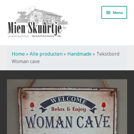
Ga
Ga
Menu
door
naar
naar
de
navigatie
inhoud
Home
»
Alle producten
»
Handmade
»
Tekstbord
Start
Woman cave
Handmade