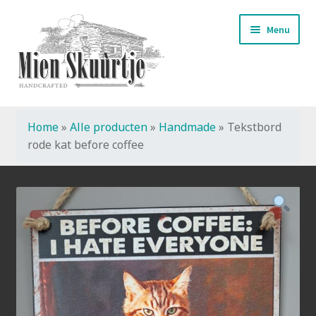
Ga
Ga
Menu
door
naar
naar
de
navigatie
inhoud
Home
»
Alle producten
»
Handmade
»
Tekstbord
Start
rode kat before coffee
Handmade