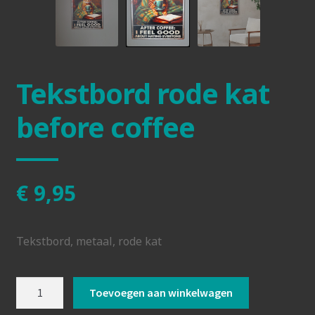
Tekstbord rode kat
before coffee
€
9,95
Tekstbord, metaal, rode kat
Tekstbord
Toevoegen aan winkelwagen
rode