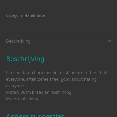
kat
before
coffee
Categorie:
Handmade
aantal
Beschrijving
Beschrijving
Leuk metalen bord met de tekst: before coffee I hate
everyone, after coffee I feel good about hating
everyone.
Maten: 30cm breed en 40cm hoog
Materiaal: metaal
Andere suggesties…