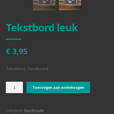
Tekstbord leuk
€
3,95
Tekstbord, Hardboard
Tekstbord
Toevoegen aan winkelwagen
leuk
aantal
Categorie:
Handmade