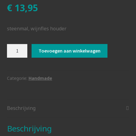
€
13,95
steenmal, wijnfles houder
Steenmal
Toevoegen aan winkelwagen
wijnfleshouder
aantal
Categorie:
Handmade
Beschrijving
Beschrijving