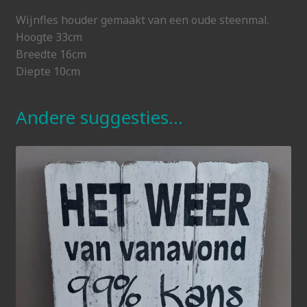
Wijnfles houder gemaakt van een oude steenmal.
Hoogte 33cm
Breedte 16cm
Diepte 10cm
Andere suggesties…