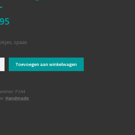
95
okjes, spaas
l
Toevoegen aan winkelwagen
okjes
nummer:
P244
ie:
Handmade