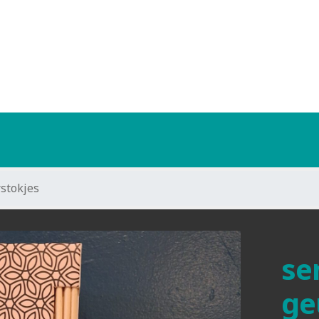
stokjes
se
ge