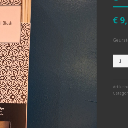
€
9,
Geurst
sensua
blush
geurst
aantal
Artikel
Categor