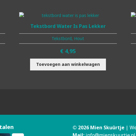
Tekstbord Water Is Pas Lekker
Tekstbord, Hout
€
4,95
Toevoegen aan winkelwagen
talen
© 2026 Mien Skuûrtje
| We
Mail:
info@mienskuurtje.nl