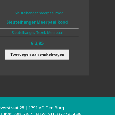
Sleutelhanger Meerpaal Rood
Sleutelhanger, Texel, Meerpaal
€
3,95
Toevoegen aan winkelwagen
verstraat 28 | 1791 AD Den Burg
|
Kvk:
78005787 |
BTW:
NL003272206B98