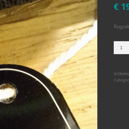
€
19
Rugzak
Rugza
grijs
aantal
Artikel
Categor