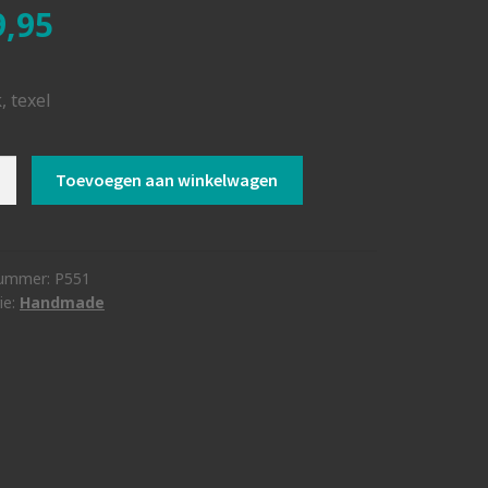
,95
, texel
k
Toevoegen aan winkelwagen
nummer:
P551
ie:
Handmade