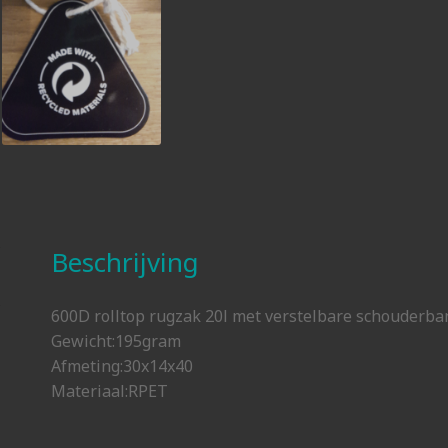
Beschrijving
600D rolltop rugzak 20l met verstelbare schouderban
Gewicht:195gram
Afmeting:30x14x40
Materiaal:RPET