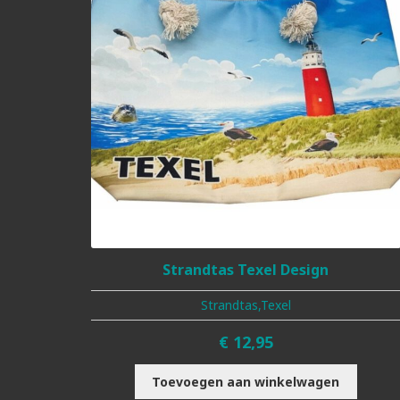
Strandtas Texel Design
Strandtas,Texel
€
12,95
Toevoegen aan winkelwagen