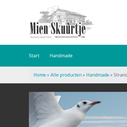
Ga
Ga
door
naar
naar
de
navigatie
inhoud
Start
Handmade
Home
»
Alle producten
»
Handmade
»
Stran