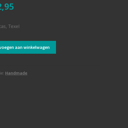
,95
tas, Texel
tas
voegen aan winkelwagen
ie:
Handmade