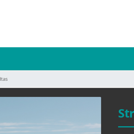
dtas
St