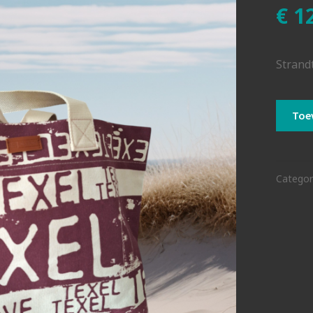
€
12
Strand
Strand
Toe
aantal
Categor