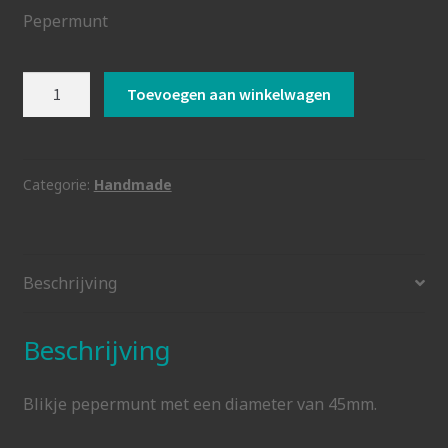
Pepermunt
Pepermunt
Toevoegen aan winkelwagen
aantal
Categorie:
Handmade
Beschrijving
Beschrijving
Blikje pepermunt met een diameter van 45mm.