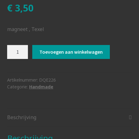
€
3,50
magneet , Texel
magneet
Toevoegen aan winkelwagen
wegwijzer
Texel
aantal
Artikelnummer:
DQE226
Categorie:
Handmade
Beschrijving
Beschrijving