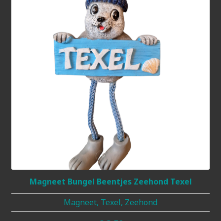
Magneet Bungel Beentjes Zeehond Texel
Magneet, Texel, Zeehond