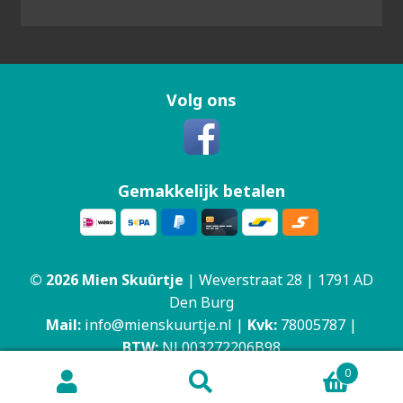
Volg ons
Gemakkelijk betalen
© 2026 Mien Skuûrtje
| Weverstraat 28 | 1791 AD
Den Burg
Mail:
info@mienskuurtje.nl
|
Kvk:
78005787 |
BTW:
NL003272206B98
0
Zoeken
Zoeken