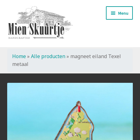
Ga
Ga
Menu
door
naar
naar
de
navigatie
inhoud
Home
»
Alle producten
»
magneet eiland Texel
Start
metaal
Handmade