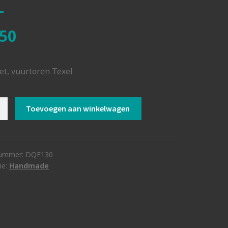
50
t, vuurtoren Texel
et
Toevoegen aan winkelwagen
ren
nummer:
DQE130
ie:
Handmade