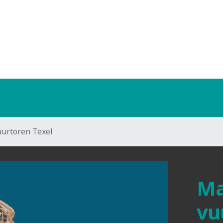
urtoren Texel
Ma
vu