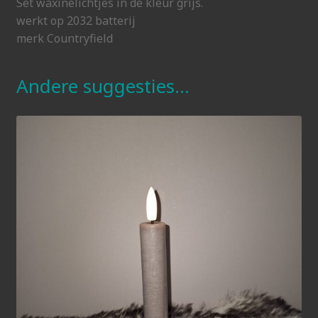
Set waxinelichtjes in de kleur grijs.
werkt op 2032 batterij
merk Countryfield
Andere suggesties…