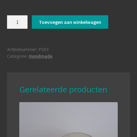
kussen
Toevoegen aan winkelwagen
nani
coconut
aantal
Artikelnummer:
P503
Categorie:
Handmade
Gerelateerde producten