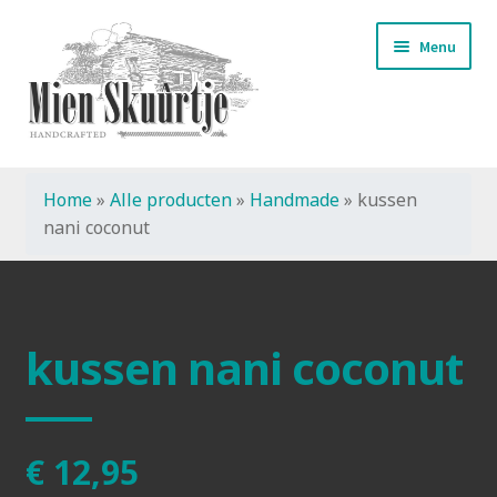
Ga
Ga
Menu
door
naar
naar
de
navigatie
inhoud
Home
»
Alle producten
»
Handmade
»
kussen
Start
nani coconut
Handmade
kussen nani coconut
€
12,95