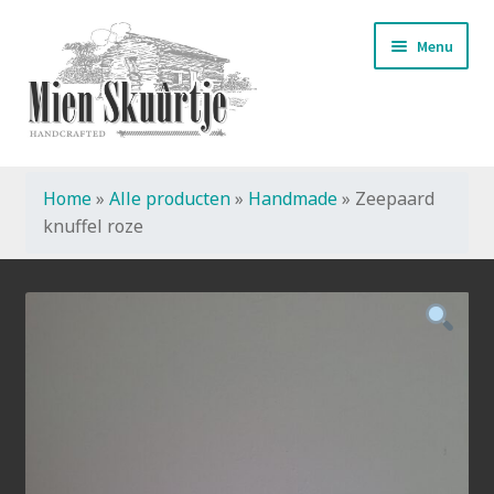
Ga
Ga
Menu
door
naar
naar
de
navigatie
inhoud
Home
»
Alle producten
»
Handmade
»
Zeepaard
Start
knuffel roze
Handmade