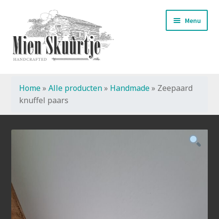
Ga
Ga
Menu
door
naar
naar
de
navigatie
inhoud
Home
»
Alle producten
»
Handmade
»
Zeepaard
Start
knuffel paars
Handmade