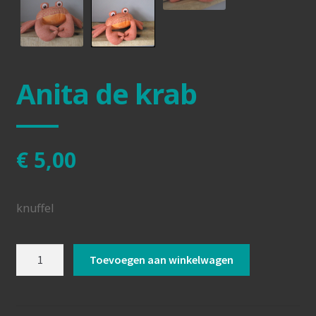
Anita de krab
€
5,00
knuffel
Anita
Toevoegen aan winkelwagen
de
krab
aantal